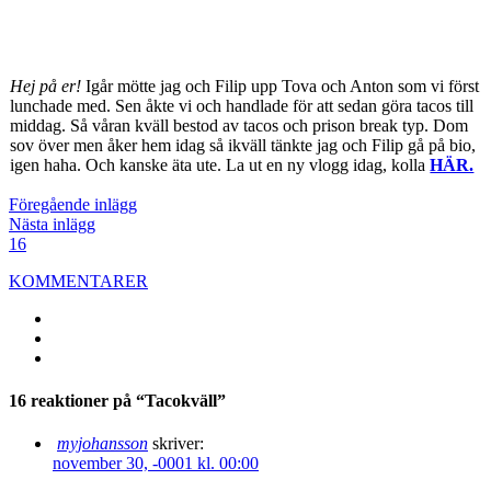
Hej på er!
Igår mötte jag och Filip upp Tova och Anton som vi först
lunchade med. Sen åkte vi och handlade för att sedan göra tacos till
middag. Så våran kväll bestod av tacos och prison break typ. Dom
sov över men åker hem idag så ikväll tänkte jag och Filip gå på bio,
igen haha. Och kanske äta ute. La ut en ny vlogg idag, kolla
HÄR.
Föregående inlägg
Nästa inlägg
16
KOMMENTARER
16 reaktioner på “Tacokväll”
myjohansson
skriver:
november 30, -0001 kl. 00:00