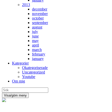
january
2013
december
november
october
september
august
july
june
may
april
march
february
january
Kategorier
Okategoriserade
Uncategorized
Youtube
Om mig
Visa/göm meny