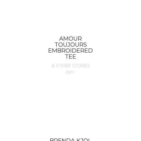
AMOUR
TOUJOURS
EMBROIDERED
TEE
& OTHER STORIES
290:-
BRENDA KJOL