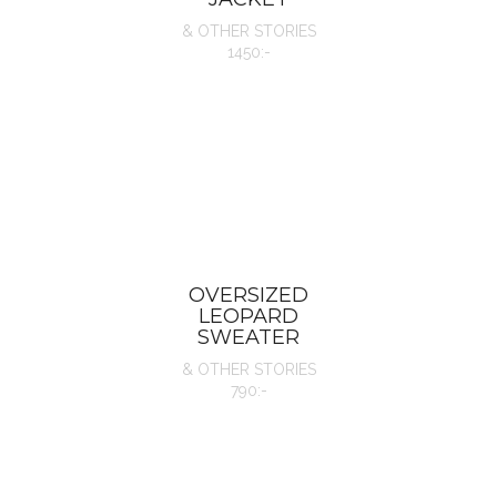
& OTHER STORIES
1450:-
OVERSIZED
LEOPARD
SWEATER
& OTHER STORIES
790:-