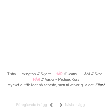
Tisha – Lexington // Skjorta –
HÄR
// Jeans – H&M // Skor –
HÄR
// Väska – Michael Kors
Mycket outfitbilder på senaste, men ni verkar gilla det.
Eller?
Föregående inlägg
Nästa inlägg