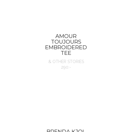
AMOUR
TOUJOURS
EMBROIDERED
TEE
& OTHER STORIES
290:-
BRENDA KJOL