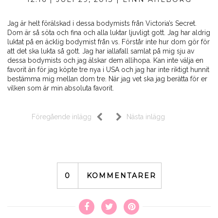
Jag är helt förälskad i dessa bodymists från Victoria’s Secret.
Dom är så söta och fina och alla luktar ljuvligt gott. Jag har aldrig
luktat på en äcklig bodymist från vs. Förstår inte hur dom gör för
att det ska lukta så gott. Jag har iallafall samlat på mig sju av
dessa bodymists och jag älskar dem allihopa. Kan inte välja en
favorit än för jag köpte tre nya i USA och jag har inte riktigt hunnit
bestämma mig mellan dom tre. När jag vet ska jag berätta för er
vilken som är min absoluta favorit.
Föregående inlägg
Nästa inlägg
0
KOMMENTARER