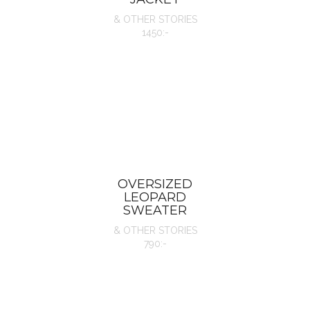
& OTHER STORIES
1450:-
OVERSIZED
LEOPARD
SWEATER
& OTHER STORIES
790:-