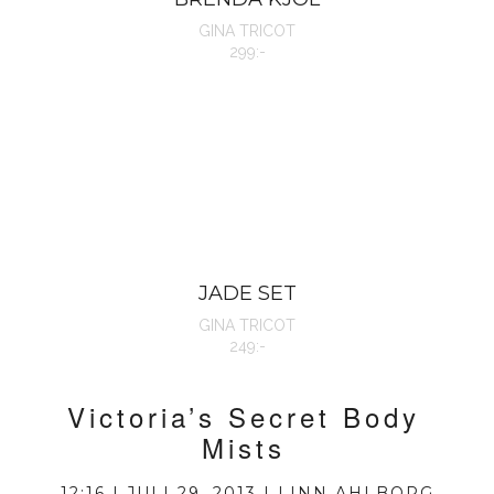
GINA TRICOT
299:-
JADE SET
GINA TRICOT
249:-
Victoria’s Secret Body
Mists
12:16 | JULI 29, 2013 | LINN AHLBORG